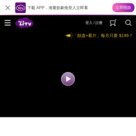
下載 APP，海量影劇免登入立即看
登入 / 註冊
「頻道+看片」每月只要 $199？