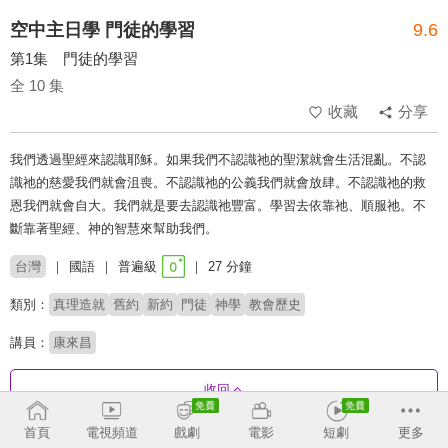
空中主日學 門徒的學習
9.6
第1集 門徒的學習
全 10 集
收藏
分享
我們透過聖經來認識耶穌。如果我們不認識祂的聖潔就會生活混亂。不認
識祂的慈愛我們就會沮喪。不認識祂的公義我們就會放肆。不認識祂的救
恩我們就會自大。我們就是要去認識祂豐富。學習去依靠祂、順服祂。不
斷靠著聖經、神的智慧來幫助我們。
台灣
國語
普遍級
27 分鐘
類別：
真理造就
舊約
新約
門徒
神學
教會歷史
講員：
康來昌
收回
首頁
電視頻道
戲劇
電影
短劇
更多