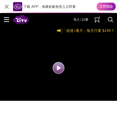
下載 APP，海量影劇免登入立即看
登入 / 註冊
「頻道+看片」每月只要 $199？