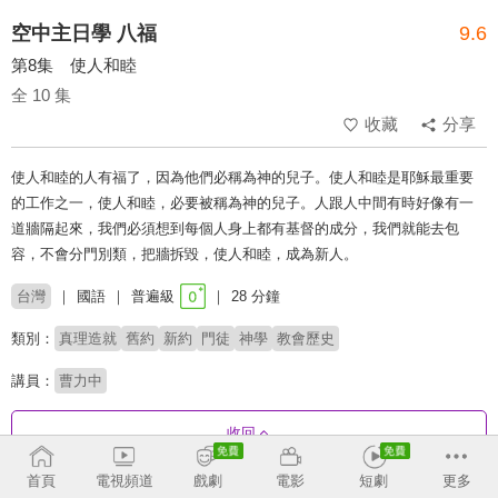
空中主日學 八福
9.6
第8集 使人和睦
全 10 集
收藏
分享
使人和睦的人有福了，因為他們必稱為神的兒子。使人和睦是耶穌最重要
的工作之一，使人和睦，必要被稱為神的兒子。人跟人中間有時好像有一
道牆隔起來，我們必須想到每個人身上都有基督的成分，我們就能去包
容，不會分門別類，把牆拆毀，使人和睦，成為新人。
台灣
國語
普遍級
28 分鐘
類別：
真理造就
舊約
新約
門徒
神學
教會歷史
講員：
曹力中
收回
首頁
電視頻道
戲劇
電影
短劇
更多