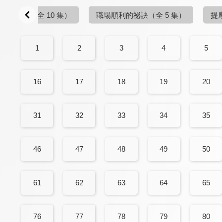
知的觀念
（全 10 集）
職場順利的祕訣
（全 5 集）
提
1
2
3
4
5
16
17
18
19
20
31
32
33
34
35
46
47
48
49
50
61
62
63
64
65
76
77
78
79
80