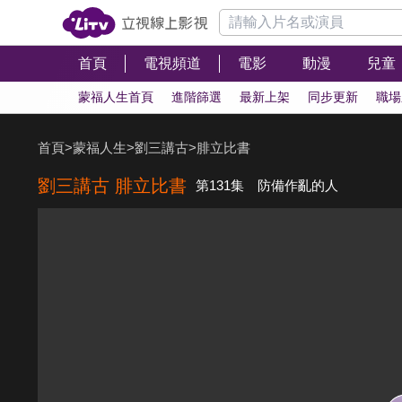
首頁
電視頻道
電影
動漫
兒童
蒙福人生首頁
進階篩選
最新上架
同步更新
職場
首頁
>
蒙福人生
>
劉三講古
>
腓立比書
劉三講古 腓立比書
第131集 防備作亂的人