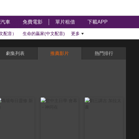
汽車
免費電影
單片租借
下載APP
文配音）
生命的贏家(中文配音)
更多
劇集列表
推薦影片
熱門排行