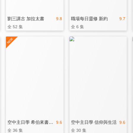
劉三講古 加拉太書
職場每日靈修 新約
9.8
9.7
全 52 集
全 6 集
空中主日學 希伯來書的大祭司
空中主日學 信仰與生活
9.6
9.6
全 36 集
全 30 集