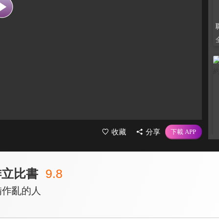
收藏
分享
腓立比書
9.8
備作亂的人