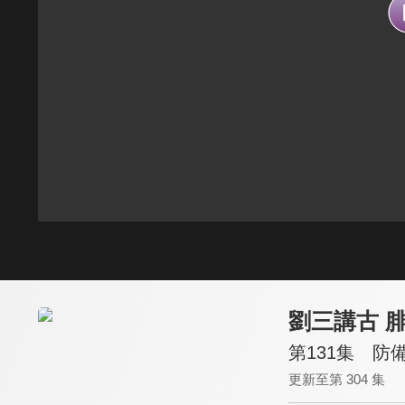
劉三講古 
第131集 防
更新至第 304 集