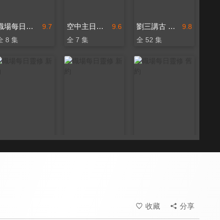
職場每日靈修 新約
空中主日學 會幕－神同在
劉三講古 加拉太書
9.7
9.6
9.8
全 8 集
全 7 集
全 52 集
職場每日靈修 新約
職場每日靈修 新約
職場每日靈修 舊約
9.7
9.7
9.7
全 6 集
全 35 集
全 29 集
收藏
分享