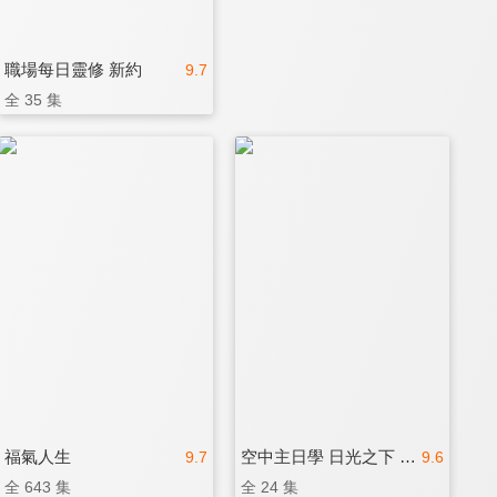
職場每日靈修 新約
9.7
全 35 集
福氣人生
空中主日學 日光之下 喜樂一生
9.7
9.6
全 643 集
全 24 集