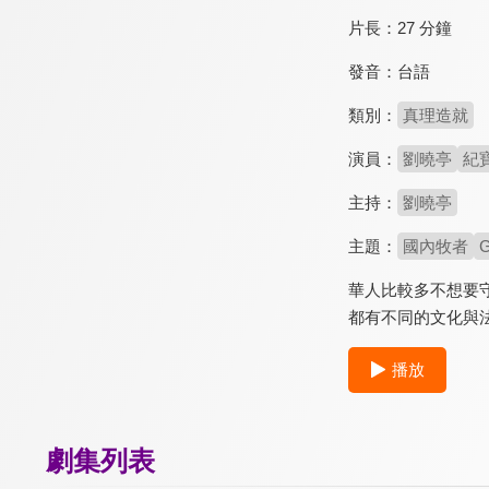
片長：
27 分鐘
發音：
台語
類別：
真理造就
演員：
劉曉亭
紀
主持：
劉曉亭
主題：
國內牧者
華人比較多不想要
都有不同的文化與
播放
劇集列表