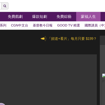
免費戲劇
爆款短劇
免費綜藝
蒙福人生
系列
CGN中文台
基督教今日報
GOOD TV 精選
國際講員（中
「頻道+看片」每月只要 $199？