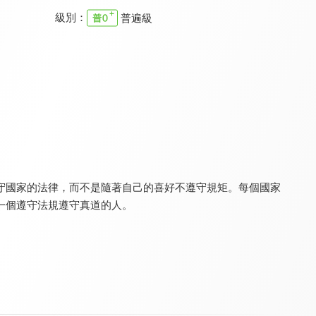
級別：
普遍級
空中主日學 使徒信經
空中主日學 希伯來書的大祭司
空中主日學 信仰與生活
9.6
9.6
9.6
全 10 集
全 36 集
全 30 集
守國家的法律，而不是隨著自己的喜好不遵守規矩。每個國家
一個遵守法規遵守真道的人。
福氣人生
空中主日學 日光之下 喜樂一生
空中聖經學院 利未記
9.7
9.6
9.6
全 643 集
全 24 集
全 24 集