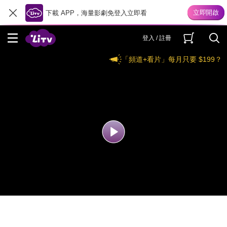
下載 APP，海量影劇免登入立即看
登入 / 註冊
「頻道+看片」每月只要 $199？