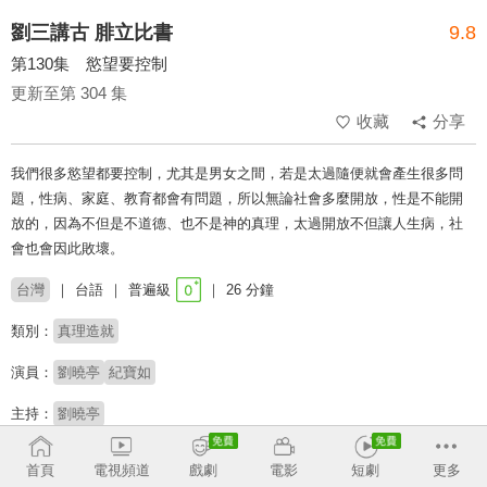
劉三講古 腓立比書
9.8
第130集 慾望要控制
更新至第 304 集
收藏
分享
我們很多慾望都要控制，尤其是男女之間，若是太過隨便就會產生很多問
題，性病、家庭、教育都會有問題，所以無論社會多麼開放，性是不能開
放的，因為不但是不道德、也不是神的真理，太過開放不但讓人生病，社
會也會因此敗壞。
台灣
台語
普遍級
26 分鐘
類別：
真理造就
演員：
劉曉亭
紀寶如
主持：
劉曉亭
收回
首頁
電視頻道
戲劇
電影
短劇
更多