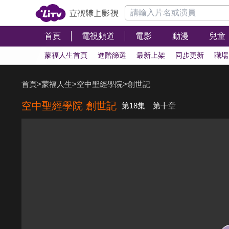
首頁
電視頻道
電影
動漫
兒童
蒙福人生首頁
進階篩選
最新上架
同步更新
職場
首頁
>
蒙福人生
>
空中聖經學院
>
創世記
空中聖經學院 創世記
第18集 第十章