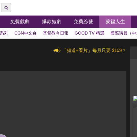
免費戲劇
爆款短劇
免費綜藝
蒙福人生
系列
CGN中文台
基督教今日報
GOOD TV 精選
國際講員（中
「頻道+看片」每月只要 $199？