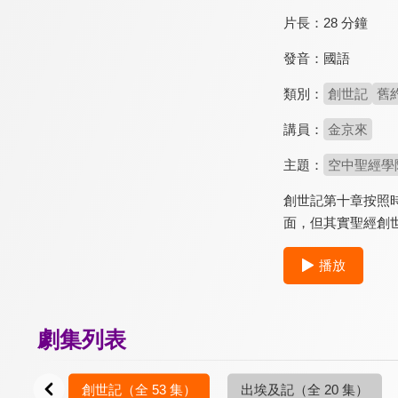
片長：
28 分鐘
發音：
國語
類別：
創世記
舊
講員：
金京來
主題：
空中聖經學
創世記第十章按照
面，但其實聖經創
播放
劇集列表
2 集）
創世記
（全 53 集）
出埃及記
（全 20 集）