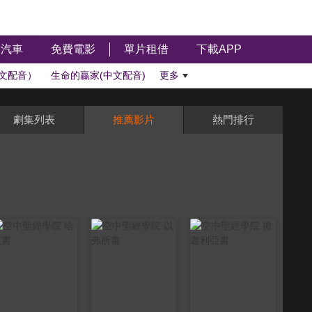
汽車
免費電影
單片租借
下載APP
文配音）
生命的贏家(中文配音)
更多
劇集列表
推薦影片
熱門排行