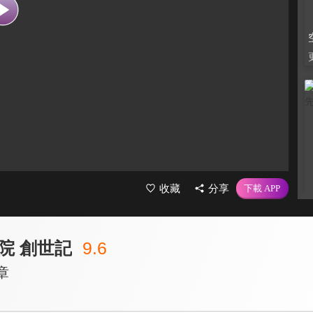
收藏
分享
院 創世記
9.6
章