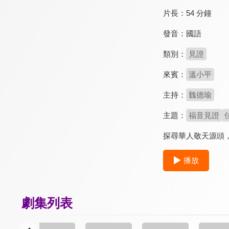
片長：
54 分鐘
發音：
國語
類別：
見證
來賓：
溫小平
主持：
魏德瑜
主題：
福音見證
探尋華人敬天源頭
播放
劇集列表