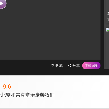
收藏
分享
9.6
訪新北雙和崇真堂余慶榮牧師