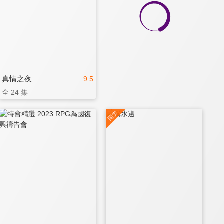
真情之夜
9.5
全 24 集