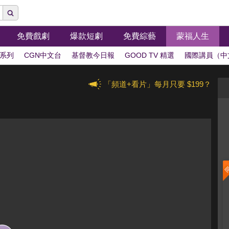
免費戲劇
爆款短劇
免費綜藝
蒙福人生
系列
CGN中文台
基督教今日報
GOOD TV 精選
國際講員（中
「頻道+看片」每月只要 $199？