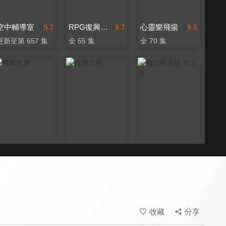
空中輔導室
RPG復興禱告總動員
心靈樂飛揚
9.7
9.7
9.6
更新至第 657 集
全 55 集
全 70 集
客家新事
真情之夜
真情部落格 名人篇
9.4
9.5
9.8
更新至第 13 集
全 24 集
全 640 集
收藏
分享