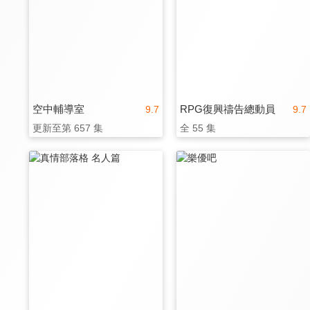
空中輔導室
RPG復興禱告總動員
9.7
9.7
更新至第 657 集
全 55 集