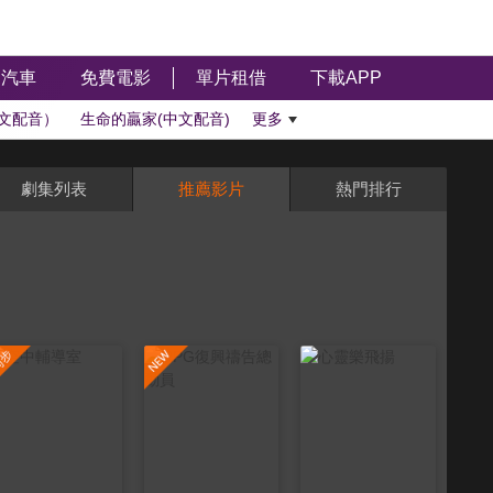
汽車
免費電影
單片租借
下載APP
文配音）
生命的贏家(中文配音)
更多
劇集列表
推薦影片
熱門排行