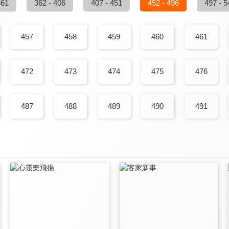
361
362 - 406
407 - 451
452 - 496
497 - 5
457
458
459
460
461
472
473
474
475
476
487
488
489
490
491