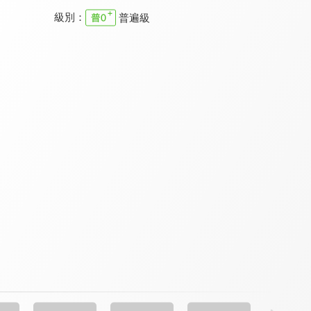
級別：
普遍級
樂優吧
真情部落格
清醒的心 新約
9.3
9.7
9.7
更新至第 258 集
更新至第 795 集
全 5 集
特會精選 2023 RPG為國復興禱告會
溪水邊
職場每日靈修 新約
9.8
9.7
9.7
全 1 集
更新至第 74 集
全 8 集