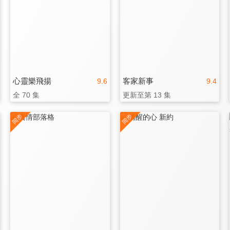
心靈樂飛揚
客家新事
9.6
9.4
全 70 集
更新至第 13 集