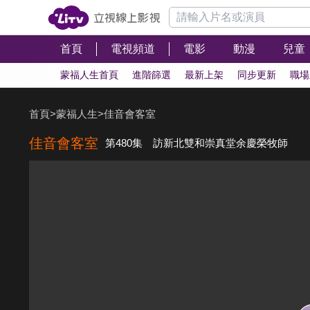
首頁
電視頻道
電影
動漫
兒童
蒙福人生首頁
進階篩選
最新上架
同步更新
職場
首頁
>
蒙福人生
>
佳音會客室
佳音會客室
第480集 訪新北雙和崇真堂余慶榮牧師