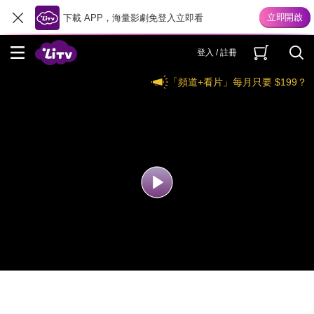
下載 APP，海量影劇免登入立即看
登入 / 註冊
「頻道+看片」每月只要 $199？