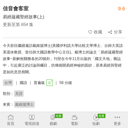
佳音會客室
9.6
易經蘊藏聖經故事(上)
更新至第 654 集
收藏
分享
今天節目繼續邀訪戴維揚博士(美國伊利諾大學比較文學博士、台師大英語
系退休教授、曾任師大國語教學中心主任)。戴博士的論文「易經蘊藏聖經
故事~新解攸關雅各的20個卦」刊登在今年11月出版的「國文天地」雜誌
中，引起廣泛的討論與矚目，彷彿揭開易經神秘的面紗，原來易經與聖經
是如此息息相關。
台灣
國語
普遍級
59 分鐘
類別：
見證
來賓：
戴維揚博士
主持：
魏德瑜
首頁
電視頻道
戲劇
電影
短劇
更多