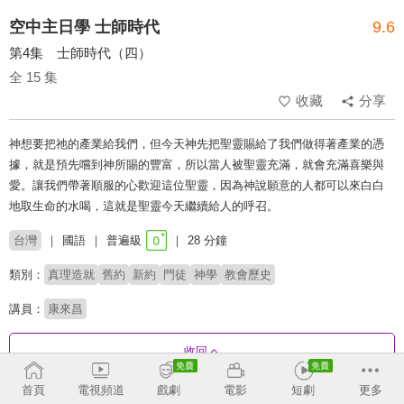
空中主日學 士師時代
9.6
第4集 士師時代（四）
全 15 集
收藏
分享
神想要把祂的產業給我們，但今天神先把聖靈賜給了我們做得著產業的憑
據，就是預先嚐到神所賜的豐富，所以當人被聖靈充滿，就會充滿喜樂與
愛。讓我們帶著順服的心歡迎這位聖靈，因為神說願意的人都可以來白白
地取生命的水喝，這就是聖靈今天繼續給人的呼召。
台灣
國語
普遍級
28 分鐘
類別：
真理造就
舊約
新約
門徒
神學
教會歷史
講員：
康來昌
收回
首頁
電視頻道
戲劇
電影
短劇
更多