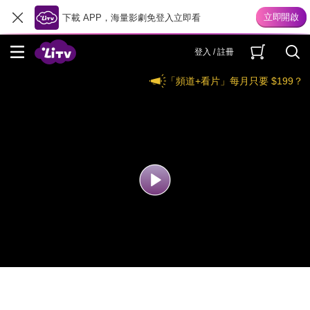
下載 APP，海量影劇免登入立即看
登入 / 註冊
「頻道+看片」每月只要 $199？