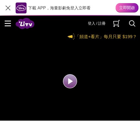
下載 APP，海量影劇免登入立即看
登入 / 註冊
「頻道+看片」每月只要 $199？