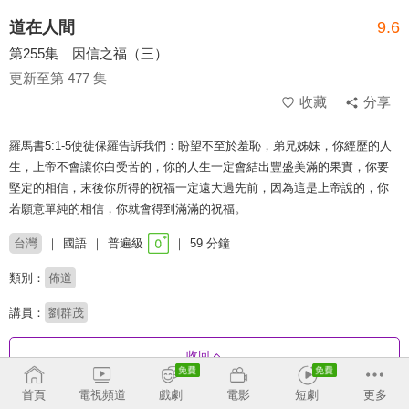
道在人間
9.6
第255集 因信之福（三）
更新至第 477 集
收藏
分享
羅馬書5:1-5使徒保羅告訴我們：盼望不至於羞恥，弟兄姊妹，你經歷的人
生，上帝不會讓你白受苦的，你的人生一定會結出豐盛美滿的果實，你要
堅定的相信，末後你所得的祝福一定遠大過先前，因為這是上帝說的，你
若願意單純的相信，你就會得到滿滿的祝福。
台灣
國語
普遍級
59 分鐘
類別：
佈道
講員：
劉群茂
收回
首頁
電視頻道
戲劇
電影
短劇
更多