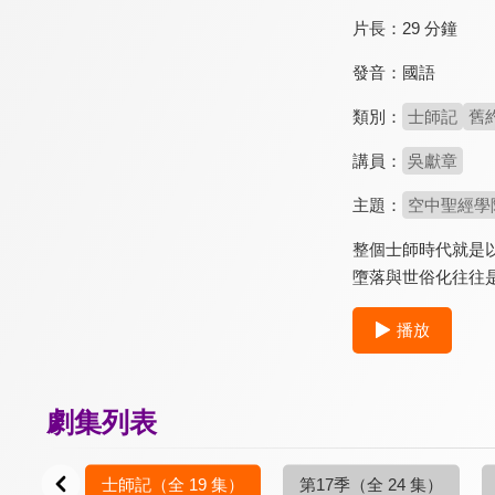
片長：
29 分鐘
發音：
國語
類別：
士師記
舊
講員：
吳獻章
主題：
空中聖經學
整個士師時代就是
墮落與世俗化往往
播放
劇集列表
0 集）
士師記
（全 19 集）
第17季
（全 24 集）