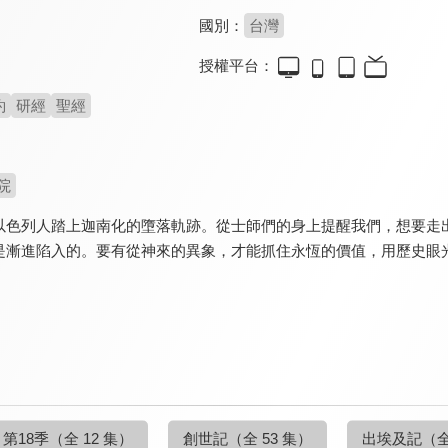
國別：
台灣
授權平台：
約
研經
聖經
院
以色列人踏上迦南化的墮落軌跡。從士師們的身上提醒我們，想要走
是漸進陷入的。要有從神來的異象，才能抓住永恆的價值，用歷史眼
第18季
（全 12 集）
創世記
（全 53 集）
出埃及記
（全