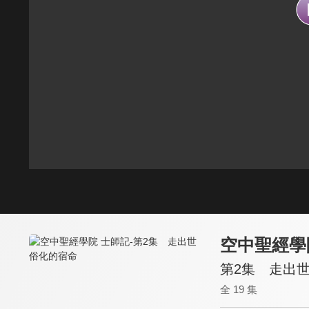
空中聖經學
第2集 走出
全 19 集