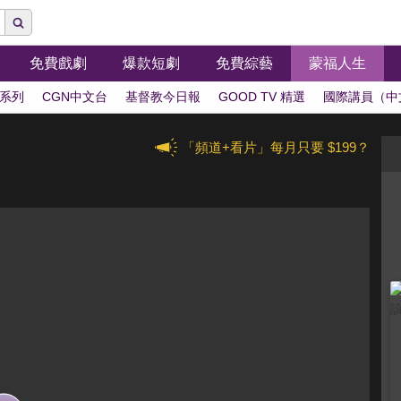
免費戲劇
爆款短劇
免費綜藝
蒙福人生
系列
CGN中文台
基督教今日報
GOOD TV 精選
國際講員（中
「頻道+看片」每月只要 $199？