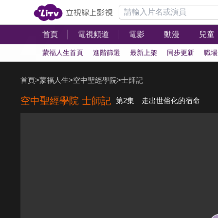
首頁
電視頻道
電影
動漫
兒童
蒙福人生首頁
進階篩選
最新上架
同步更新
職場
首頁
>
蒙福人生
>
空中聖經學院
>
士師記
空中聖經學院 士師記
第2集 走出世俗化的宿命