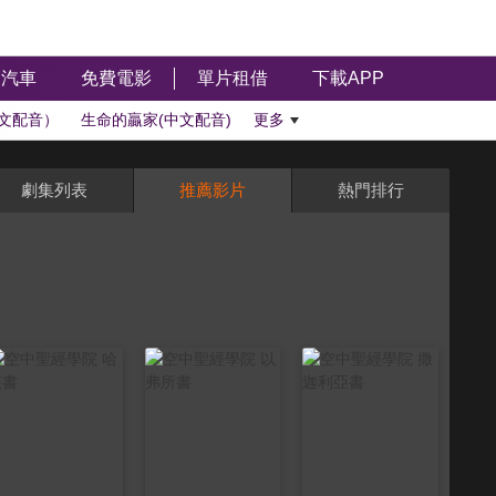
汽車
免費電影
單片租借
下載APP
文配音）
生命的贏家(中文配音)
更多
劇集列表
推薦影片
熱門排行