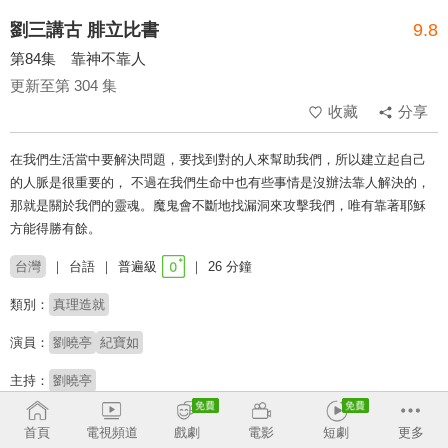
劉三講古 腓立比書
9.8
第84集 靠神不靠人
更新至第 304 集
收藏
分享
在我們生活當中要解決問題，要找到對的人來幫助我們，所以建立起自己
的人脈是很重要的， 不過在我們生命中也有些事情是沒辦法靠人解決的，
那就是關於我們的靈魂。魔鬼會不斷地找漏洞來攻擊我們，唯有靠著耶穌
方能得勝有餘。
台灣
台語
普遍級
26 分鐘
類別：
真理造就
演員：
劉曉亭
紀寶如
主持：
劉曉亭
收回
首頁
電視頻道
戲劇
電影
短劇
更多