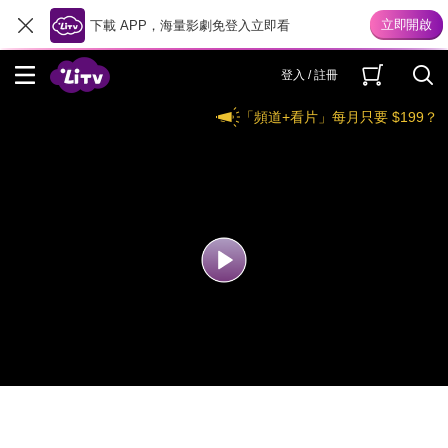
下載 APP，海量影劇免登入立即看
登入 / 註冊
「頻道+看片」每月只要 $199？