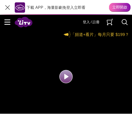
下載 APP，海量影劇免登入立即看
登入 / 註冊
「頻道+看片」每月只要 $199？