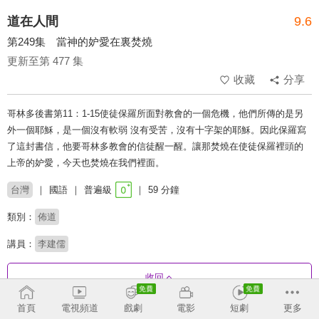
道在人間
9.6
第249集 當神的妒愛在裏焚燒
更新至第 477 集
收藏
分享
哥林多後書第11：1-15使徒保羅所面對教會的一個危機，他們所傳的是另
外一個耶穌，是一個沒有軟弱 沒有受苦，沒有十字架的耶穌。因此保羅寫
了這封書信，他要哥林多教會的信徒醒一醒。讓那焚燒在使徒保羅裡頭的
上帝的妒愛，今天也焚燒在我們裡面。
台灣
國語
普遍級
59 分鐘
類別：
佈道
講員：
李建儒
收回
首頁
電視頻道
戲劇
電影
短劇
更多