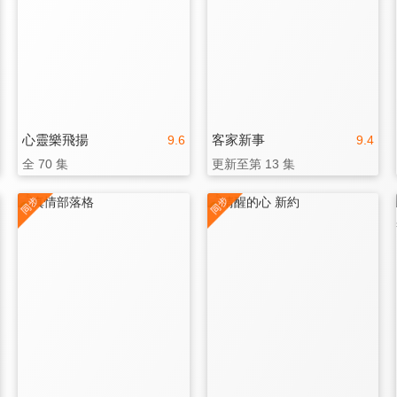
心靈樂飛揚
客家新事
9.6
9.4
全 70 集
更新至第 13 集