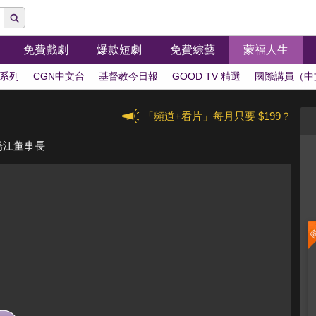
免費戲劇
爆款短劇
免費綜藝
蒙福人生
系列
CGN中文台
基督教今日報
GOOD TV 精選
國際講員（中
「頻道+看片」每月只要 $199？
揚江董事長