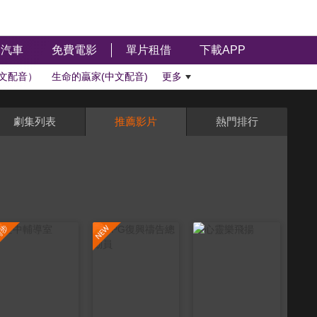
汽車
免費電影
單片租借
下載APP
文配音）
生命的贏家(中文配音)
更多
劇集列表
推薦影片
熱門排行