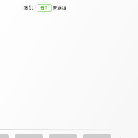
級別：
普遍級
樂優吧
真情部落格
清醒的心 新約
9.3
9.7
9.7
更新至第 258 集
更新至第 795 集
全 5 集
特會精選 2023 RPG為國復興禱告會
溪水邊
職場每日靈修 新約
9.8
9.7
9.7
全 1 集
更新至第 74 集
全 8 集