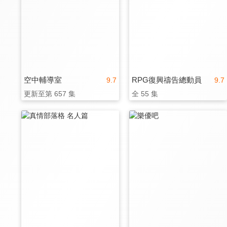
空中輔導室
RPG復興禱告總動員
9.7
9.7
更新至第 657 集
全 55 集