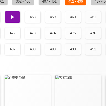
361
362 - 406
407 - 451
452 - 496
497 - 5
457
458
459
460
461
472
473
474
475
476
487
488
489
490
491