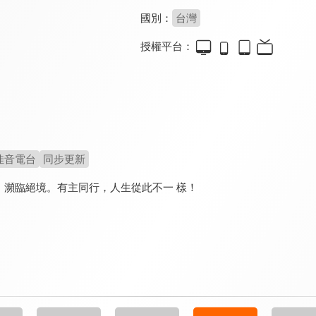
國別：
台灣
授權平台：
佳音電台
同步更新
，瀕臨絕境。有主同行，人生從此不一 樣！