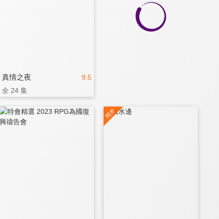
真情之夜
9.5
全 24 集