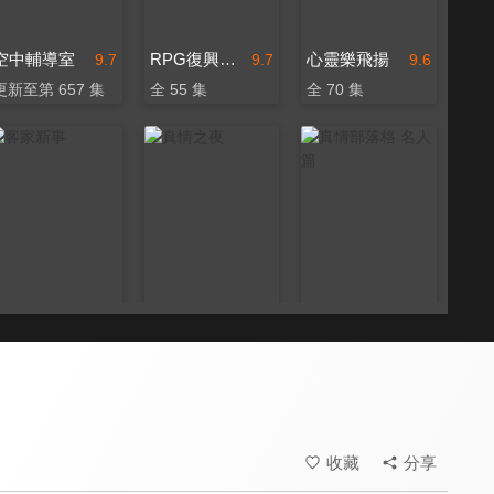
空中輔導室
RPG復興禱告總動員
心靈樂飛揚
9.7
9.7
9.6
更新至第 657 集
全 55 集
全 70 集
客家新事
真情之夜
真情部落格 名人篇
9.4
9.5
9.8
更新至第 13 集
全 24 集
全 640 集
收藏
分享