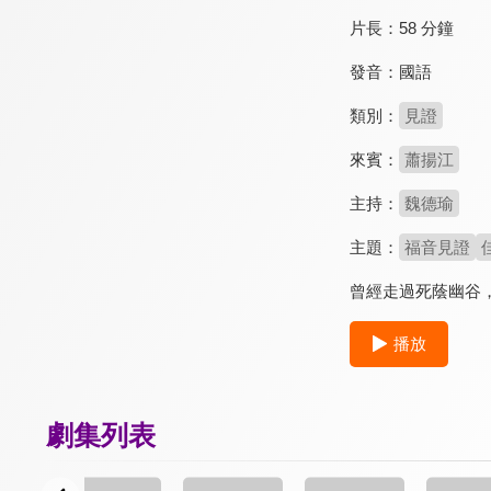
片長：
58 分鐘
發音：
國語
類別：
見證
來賓：
蕭揚江
主持：
魏德瑜
主題：
福音見證
曾經走過死蔭幽谷
播放
劇集列表