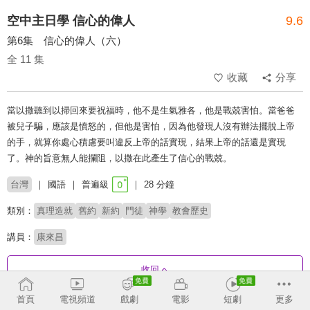
空中主日學 信心的偉人
9.6
第6集 信心的偉人（六）
全 11 集
收藏
分享
當以撒聽到以掃回來要祝福時，他不是生氣雅各，他是戰兢害怕。當爸爸
被兒子騙，應該是憤怒的，但他是害怕，因為他發現人沒有辦法擺脫上帝
的手，就算你處心積慮要叫違反上帝的話實現，結果上帝的話還是實現
了。神的旨意無人能攔阻，以撒在此產生了信心的戰兢。
台灣
國語
普遍級
28 分鐘
類別：
真理造就
舊約
新約
門徒
神學
教會歷史
講員：
康來昌
收回
首頁
電視頻道
戲劇
電影
短劇
更多