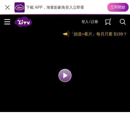
下載 APP，海量影劇免登入立即看
登入 / 註冊
「頻道+看片」每月只要 $199？