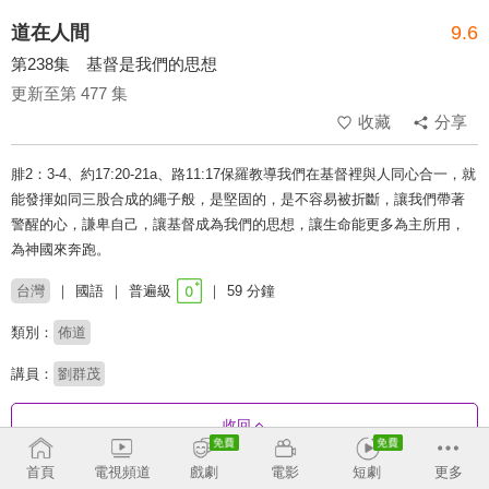
道在人間
9.6
第238集 基督是我們的思想
更新至第 477 集
收藏
分享
腓2：3-4、約17:20-21a、路11:17保羅教導我們在基督裡與人同心合一，就
能發揮如同三股合成的繩子般，是堅固的，是不容­易被折斷，讓我們帶著
警醒的心，謙卑自己，讓基督成為我們的思想，讓生命能更多為主所­用，
為神國來奔跑。
台灣
國語
普遍級
59 分鐘
類別：
佈道
講員：
劉群茂
收回
首頁
電視頻道
戲劇
電影
短劇
更多