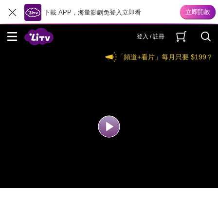
下載 APP，海量影劇免登入立即看
登入 / 註冊
「頻道+看片」每月只要 $199？