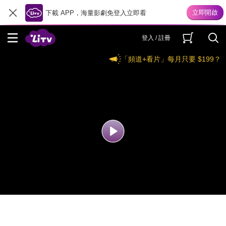
下載 APP，海量影劇免登入立即看
登入 / 註冊
「頻道+看片」每月只要 $199？