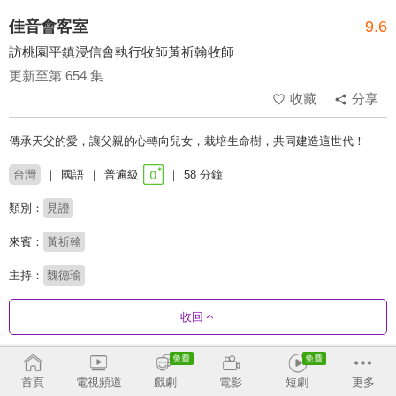
佳音會客室
9.6
訪桃園平鎮浸信會執行牧師黃祈翰牧師
更新至第 654 集
收藏
分享
傳承天父的愛，讓父親的心轉向兒女，栽培生命樹，共同建造這世代！
台灣
國語
普遍級
58 分鐘
類別：
見證
來賓：
黃祈翰
主持：
魏德瑜
收回
劇集列表
反序
收合
首頁
電視頻道
戲劇
電影
短劇
更多