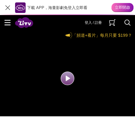
下載 APP，海量影劇免登入立即看
登入 / 註冊
「頻道+看片」每月只要 $199？