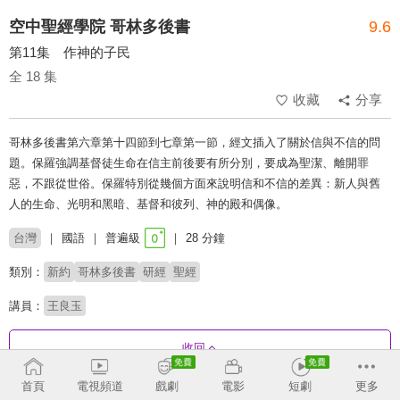
空中聖經學院 哥林多後書
9.6
第11集 作神的子民
全 18 集
收藏
分享
哥林多後書第六章第十四節到七章第一節，經文插入了關於信與不信的問
題。保羅強調基督徒生命在信主前後要有所分別，要成為聖潔、離開罪
惡，不跟從世俗。保羅特別從幾個方面來說明信和不信的差異：新人與舊
人的生命、光明和黑暗、基督和彼列、神的殿和偶像。
台灣
國語
普遍級
28 分鐘
類別：
新約
哥林多後書
研經
聖經
講員：
王良玉
收回
首頁
電視頻道
戲劇
電影
短劇
更多