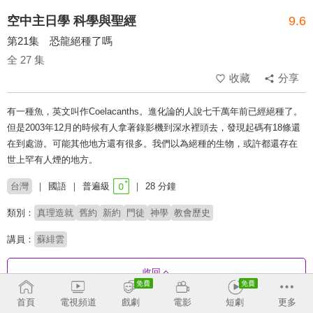
空中主日學 科學與聖經
9.6
第21集 恐龍絕種了嗎
全 27 集
收藏
分享
有一種魚，英文叫作Coelacanths。進化論的人說七千萬年前已經絕種了。
但是2003年12月的時候有人拿著錄影機到深水裡頭去，發現起碼有18條還
在到處游。可能其他地方還有很多。我們以為絕種的生物，或許都還存在
世上罕有人煙的地方。
台灣
國語
普遍級
28 分鐘
類別：
真理造就
舊約
新約
門徒
神學
教會歷史
講員：
蘇緋雲
收回
首頁
電視頻道
戲劇
電影
短劇
更多