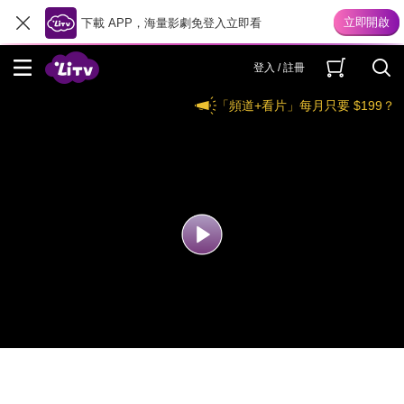
下載 APP，海量影劇免登入立即看
登入 / 註冊
「頻道+看片」每月只要 $199？