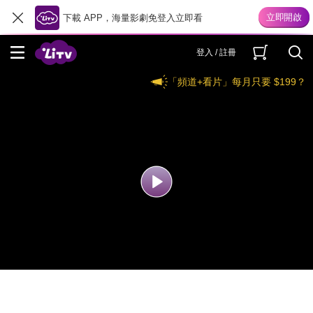
下載 APP，海量影劇免登入立即看
登入 / 註冊
「頻道+看片」每月只要 $199？