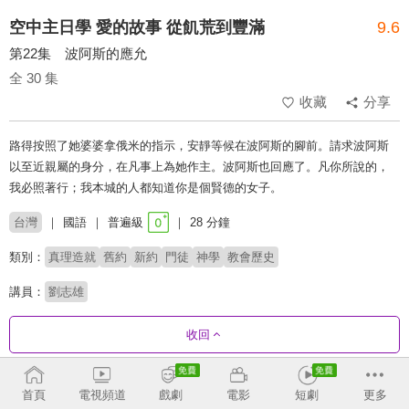
空中主日學 愛的故事 從飢荒到豐滿
9.6
第22集 波阿斯的應允
全 30 集
收藏
分享
路得按照了她婆婆拿俄米的指示，安靜等候在波阿斯的腳前。請求波阿斯
以至近親屬的身分，在凡事上為她作主。波阿斯也回應了。凡你所說的，
我必照著行；我本城的人都知道你是個賢德的女子。
台灣
國語
普遍級
28 分鐘
類別：
真理造就
舊約
新約
門徒
神學
教會歷史
講員：
劉志雄
收回
劇集列表
反序
首頁
電視頻道
戲劇
電影
短劇
更多