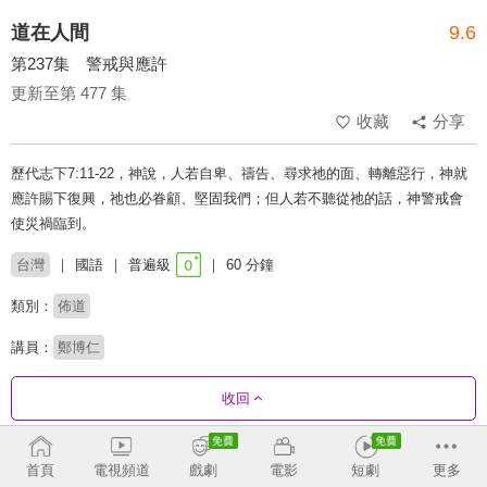
道在人間
9.6
第237集 警戒與應許
更新至第 477 集
收藏
分享
歷代志下7:11-22，神說，人若自卑、禱告、尋求祂的面、轉離惡行，神就
應許賜下復興，祂也必眷顧、堅固我們；但人若不聽從祂的話，神警戒會
使災禍臨到。
台灣
國語
普遍級
60 分鐘
類別：
佈道
講員：
鄭博仁
收回
劇集列表
反序
收合
首頁
電視頻道
戲劇
電影
短劇
更多