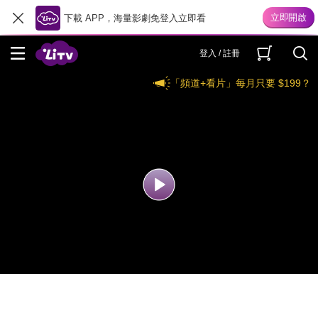
下載 APP，海量影劇免登入立即看
登入 / 註冊
「頻道+看片」每月只要 $199？