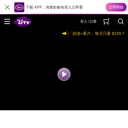
下載 APP，海量影劇免登入立即看
登入 / 註冊
「頻道+看片」每月只要 $199？