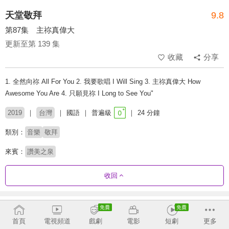
天堂敬拜
9.8
第87集 主祢真偉大
更新至第 139 集
收藏
分享
1. 全然向祢 All For You 2. 我要歌唱 I Will Sing 3. 主祢真偉大 How
Awesome You Are 4. 只願見祢 I Long to See You"
2019
台灣
國語
普遍級
24 分鐘
類別：
音樂
敬拜
來賓：
讚美之泉
收回
劇集列表
反序
首頁
電視頻道
戲劇
電影
短劇
更多
109 - 139
73 - 108
37 - 72
1 - 36