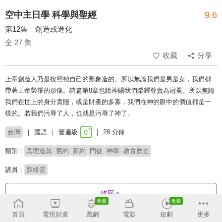
空中主日學 科學與聖經
9.6
第12集 創造或進化
全 27 集
收藏
分享
上帝創造人乃是按照祂自己的形象造的。所以無論我們是男是女，我們都
帶著上帝榮耀的形像。詩篇第8章也說神賜我們榮耀尊貴為冠冕。所以無論
我們在世上的身分貴賤，或是財產的多寡，我們在神的眼中的價值都是一
樣的。若我們污辱了人，也就是污辱了神了。
台灣
國語
普遍級
28 分鐘
類別：
真理造就
舊約
新約
門徒
神學
教會歷史
講員：
蘇緋雲
收回
首頁
電視頻道
戲劇
電影
短劇
更多