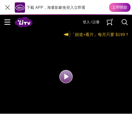
下載 APP，海量影劇免登入立即看
登入 / 註冊
「頻道+看片」每月只要 $199？