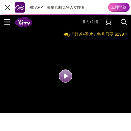
下載 APP，海量影劇免登入立即看
登入 / 註冊
「頻道+看片」每月只要 $199？