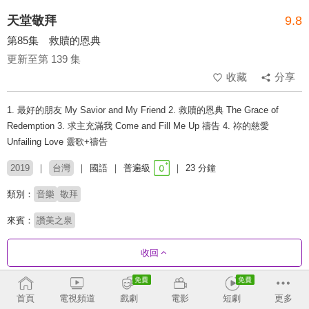
天堂敬拜
9.8
第85集 救贖的恩典
更新至第 139 集
收藏
分享
1. 最好的朋友 My Savior and My Friend 2. 救贖的恩典 The Grace of
Redemption 3. 求主充滿我 Come and Fill Me Up 禱告 4. 祢的慈愛
Unfailing Love 靈歌+禱告
2019
台灣
國語
普遍級
23 分鐘
類別：
音樂
敬拜
來賓：
讚美之泉
收回
劇集列表
反序
首頁
電視頻道
戲劇
電影
短劇
更多