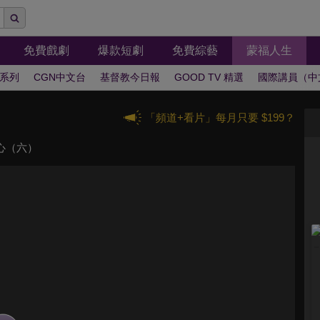
免費戲劇
爆款短劇
免費綜藝
蒙福人生
系列
CGN中文台
基督教今日報
GOOD TV 精選
國際講員（中
「頻道+看片」每月只要 $199？
心（六）