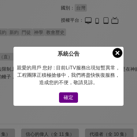
國別：
台灣
授權平台：
舊約
新約
門徒
神學
教會歷史
系統公告
（直）
親愛的用戶 您好 : 目前LiTV服務出現短暫異常，
去限制上帝的工作。我們會說什麼事情絕對「不可能」的，但是在神的
工程團隊正積極搶修中，我們將盡快恢復服務，
的幔子，不要限止；要放長你的繩子，堅固你的橛子。」
造成您的不便，敬請見諒。
確定
7 集）
信心的偉人
（全 11 集）
代禱者
（全 10 集）