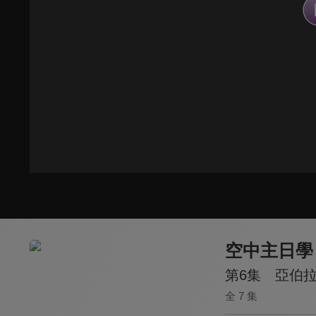
空中主日學
第6集 亞伯
全 7 集