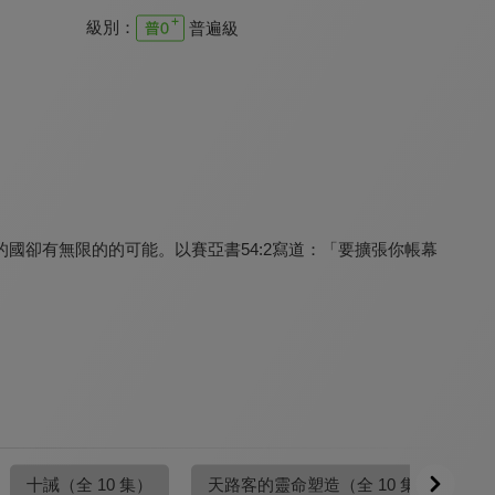
級別：
普遍級
空中主日學 默想聖經人物
空中主日學 聖經中的地獄觀
空中主日學 從八福看基督徒的生命
9.6
9.6
9.6
全 10 集
全 12 集
全 8 集
國卻有無限的的可能。以賽亞書54:2寫道：「要擴張你帳幕
空中主日學 整全生活觀
空中主日學 拋錨於永恆
空中主日學 士師時代
9.6
9.6
9.6
全 4 集
全 16 集
全 15 集
十誡
（全 10 集）
天路客的靈命塑造
（全 10 集）