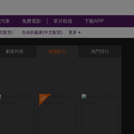
汽車
免費電影
單片租借
下載APP
文配音）
生命的贏家(中文配音)
更多
劇集列表
推薦影片
熱門排行