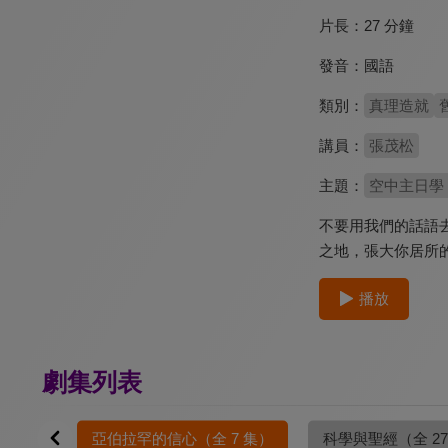
片長：
27 分鐘
發音：
國語
類別：
真理造就
講員：
張茂松
主題：
空中主日學
不要用我們的話語
之地，張大你居所
播放
劇集列表
0 集）
亞伯拉罕的信心
（全 7 集）
科學與聖經
（全 2