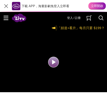
下載 APP，海量影劇免登入立即看
登入 / 註冊
「頻道+看片」每月只要 $199？