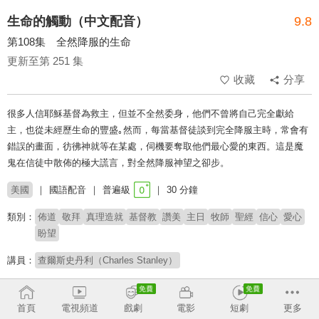
生命的觸動（中文配音）
9.8
第108集 全然降服的生命
更新至第 251 集
收藏
分享
很多人信耶穌基督為救主，但並不全然委身，他們不曾將自己完全獻給
主，也從未經歷生命的豐盛｡然而，每當基督徒談到完全降服主時，常會有
錯誤的畫面，彷彿神就等在某處，伺機要奪取他們最心愛的東西。這是魔
鬼在信徒中散佈的極大謊言，對全然降服神望之卻步。
美國
國語配音
普遍級
30 分鐘
類別：
佈道
敬拜
真理造就
基督教
讚美
主日
牧師
聖經
信心
愛心
盼望
講員：
查爾斯史丹利（Charles Stanley）
# 核心信仰
首頁
電視頻道
戲劇
電影
短劇
更多
收回