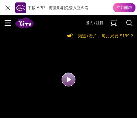
下載 APP，海量影劇免登入立即看
登入 / 註冊
「頻道+看片」每月只要 $199？