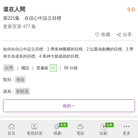
道在人間
9.6
第221集 在信心中設立目標
更新至第 477 集
收藏
分享
如何在信心中設立目標：1.帶來神榮耀的目標。2.以愛為動機的目標。3.帶
來生命成長的目標。4.靠神大能成就的目標。
台灣
國語
普遍級
59 分鐘
類別：
佈道
講員：
劉群茂
收回
劇集列表
反序
收合
首頁
電視頻道
戲劇
電影
短劇
更多
469 - 477
433 - 468
397 - 432
361 - 396