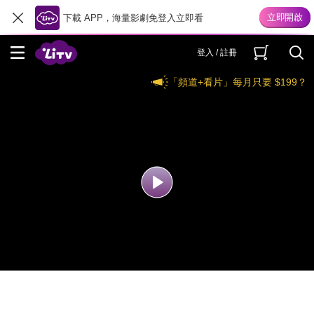
下載 APP，海量影劇免登入立即看
登入 / 註冊
「頻道+看片」每月只要 $199？