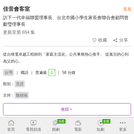
佳音會客室
9.6
訪下一代幸福聯盟理事長、台北市國小學生家長會聯合會顧問曾
獻瑩理事長
更新至第 654 集
收藏
分享
從台積電卓越工程師到「家庭主流化」公共事務熱心推手、 從孤兒的心到
為父的心。
台灣
國語
普遍級
58 分鐘
類別：
見證
主持：
魏德瑜
收回
劇集列表
反序
收合
首頁
電視頻道
戲劇
電影
短劇
更多