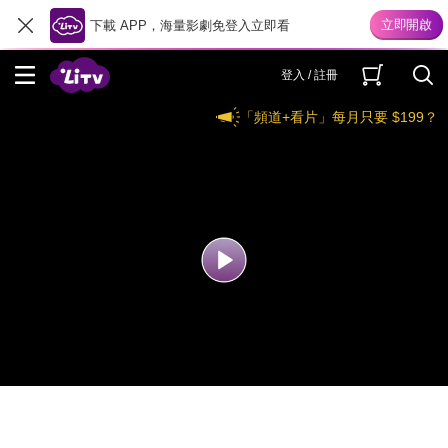
下載 APP，海量影劇免登入立即看
登入 / 註冊
「頻道+看片」每月只要 $199？