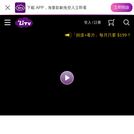
下載 APP，海量影劇免登入立即看
登入 / 註冊
「頻道+看片」每月只要 $199？