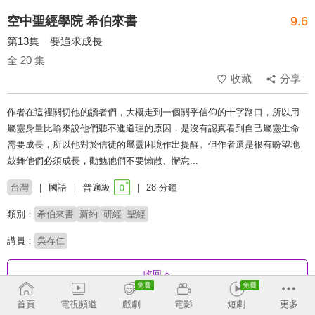
空中聖經學院 希伯來書
9.6
第13集 要追求成長
全 20 集
收藏
分享
作者在這裡關切他的讀者們，大概走到一個關乎信仰的十字路口，所以用
屬靈身量比喻來說他們聽不進道理的原因，是沒有認真看到自己屬靈生命
需要成長，所以他對於信徒的屬靈困境作出提醒。但作者還是很有盼望地
鼓舞他們必須成長，勸勉他們不要懶散、懈怠...
台灣
國語
普遍級
28 分鐘
類別：
希伯來書
新約
研經
聖經
講員：
吳存仁
收回
首頁
電視頻道
戲劇
電影
短劇
更多