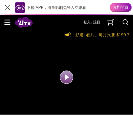
下載 APP，海量影劇免登入立即看
登入 / 註冊
「頻道+看片」每月只要 $199？