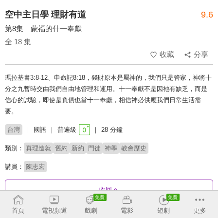
空中主日學 理財有道
9.6
第8集 蒙福的什一奉獻
全 18 集
收藏
分享
瑪拉基書3:8-12、申命記8:18，錢財原本是屬神的，我們只是管家，神將十
分之九暫時交由我們自由地管理和運用。十一奉獻不是因祂有缺乏，而是
信心的試驗，即使是負債也當十一奉獻，相信神必供應我們日常生活需
要。
台灣
國語
普遍級
28 分鐘
類別：
真理造就
舊約
新約
門徒
神學
教會歷史
講員：
陳志宏
收回
首頁
電視頻道
戲劇
電影
短劇
更多