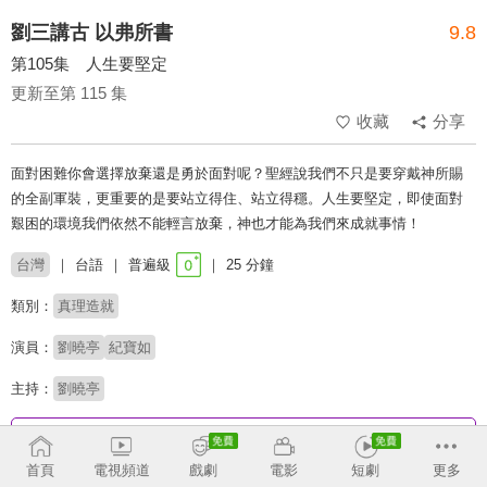
劉三講古 以弗所書
9.8
第105集 人生要堅定
更新至第 115 集
收藏
分享
面對困難你會選擇放棄還是勇於面對呢？聖經說我們不只是要穿戴神所賜
的全副軍裝，更重要的是要站立得住、站立得穩。人生要堅定，即使面對
艱困的環境我們依然不能輕言放棄，神也才能為我們來成就事情！
台灣
台語
普遍級
25 分鐘
類別：
真理造就
演員：
劉曉亭
紀寶如
主持：
劉曉亭
收回
首頁
電視頻道
戲劇
電影
短劇
更多