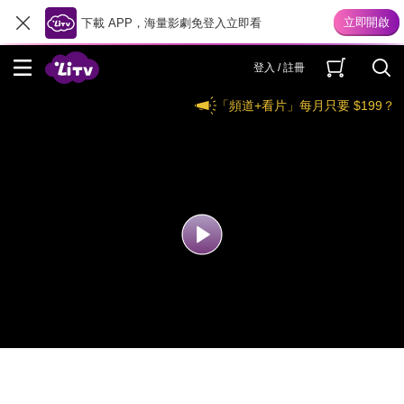
下載 APP，海量影劇免登入立即看
登入 / 註冊
「頻道+看片」每月只要 $199？