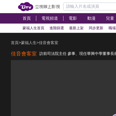
首頁
電視頻道
電影
動漫
兒童
蒙福人生首頁
進階篩選
最新上架
同步更新
職場
首頁
>
蒙福人生
>
佳音會客室
佳音會客室
訪前司法院主任 參事、現任華興中學董事長