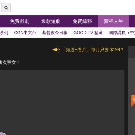
免費戲劇
爆款短劇
免費綜藝
蒙福人生
系列
CGN中文台
基督教今日報
GOOD TV 精選
國際講員（中
「頻道+看片」每月只要 $199？
蔣次寧女士