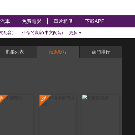
汽車
免費電影
單片租借
下載APP
文配音）
生命的贏家(中文配音)
更多
劇集列表
推薦影片
熱門排行