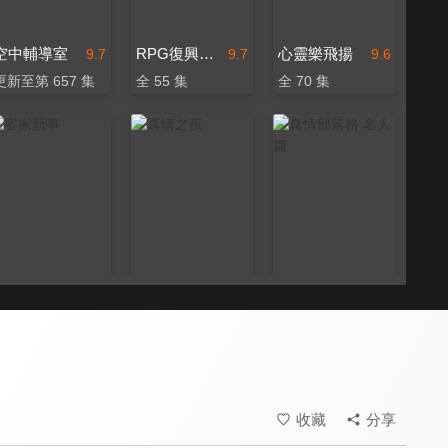
空中輔導室
RPG復興禱告總動員
心靈樂飛揚
9.7
9.7
9.6
更新至第 657 集
全 55 集
全 70 集
客家新事
真情之夜
真情部落格 名人篇
9.4
9.5
9.8
更新至第 13 集
全 24 集
全 640 集
收藏
分享