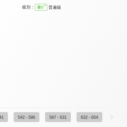
級別：
普遍級
樂優吧
真情部落格
清醒的心 新約
9.3
9.7
9.7
更新至第 258 集
更新至第 795 集
全 5 集
特會精選 2023 RPG為國復興禱告會
溪水邊
職場每日靈修 新約
9.8
9.7
9.7
全 1 集
更新至第 74 集
全 8 集
41
542 - 586
587 - 631
632 - 654