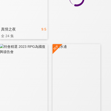
真情之夜
9.5
全 24 集