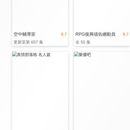
空中輔導室
RPG復興禱告總動員
9.7
9.7
更新至第 657 集
全 55 集