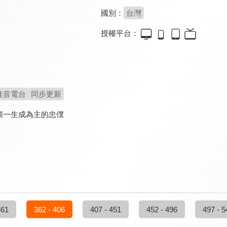
國別：
台灣
授權平台：
佳音電台
同步更新
願一生成為主的忠僕
361
362 - 406
407 - 451
452 - 496
497 - 5