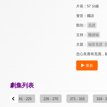
片長：
57 分鐘
發音：
國語
類別：
見證
主持：
魏德瑜
主題：
福音見證
忠心良善有見識，
播放
劇集列表
 180
181 - 225
226 - 270
271 - 315
316 - 