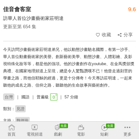
佳音會客室
9.6
訪華人首位沙畫藝術家莊明達
更新至第 654 集
收藏
分享
今天訪問沙畫藝術家莊明達弟兄，他以動態沙畫馳名國際，有第一沙手、
華人首位動畫藝術家的美譽。創新藝術美學、動態沙畫、人體彩繪、及影
視特殊化妝等等，都是他的強項。他的沙畫創作在youtube、在金馬獎頒獎
典禮、在國家地理頻道上呈現，總是令人驚豔讚嘆不已！他曾走過刻苦的
學畫之路，而他信耶穌的經過，更是十分傳奇！今天專訪莊明達，一起來
聽他的成名之路、信仰之路，聽聽他的生命故事與藝術創作。
台灣
國語
普遍級
57 分鐘
類別：
見證
主持：
魏德瑜
首頁
電視頻道
戲劇
電影
短劇
更多
收回