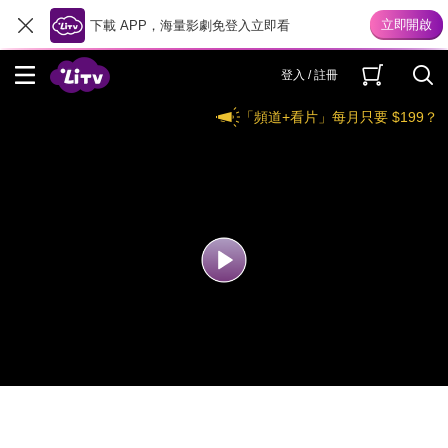
下載 APP，海量影劇免登入立即看
登入 / 註冊
「頻道+看片」每月只要 $199？