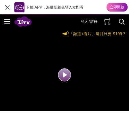
下載 APP，海量影劇免登入立即看
登入 / 註冊
「頻道+看片」每月只要 $199？