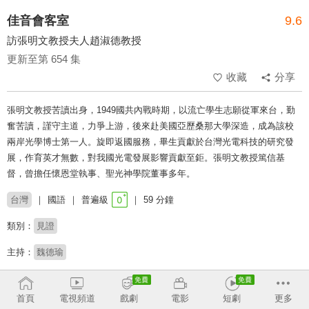
佳音會客室
9.6
訪張明文教授夫人趙淑德教授
更新至第 654 集
收藏
分享
張明文教授苦讀出身，1949國共內戰時期，以流亡學生志願從軍來台，勤
奮苦讀，謹守主道，力爭上游，後來赴美國亞歷桑那大學深造，成為該校
兩岸光學博士第一人。旋即返國服務，畢生貢獻於台灣光電科技的研究發
展，作育英才無數，對我國光電發展影響貢獻至鉅。張明文教授篤信基
督，曾擔任懷恩堂執事、聖光神學院董事多年。
台灣
國語
普遍級
59 分鐘
類別：
見證
主持：
魏德瑜
收回
首頁
電視頻道
戲劇
電影
短劇
更多