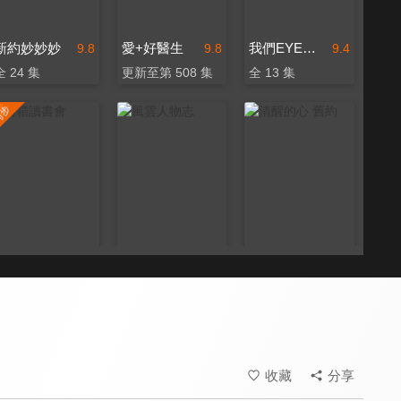
新約妙妙妙
愛+好醫生
我們EYE旅行 孩要去哪裡
9.8
9.8
9.4
全 24 集
更新至第 508 集
全 13 集
烤箱讀書會
風雲人物志
清醒的心 舊約
9.8
9.8
9.7
更新至第 505 集
全 20 集
全 24 集
收藏
分享