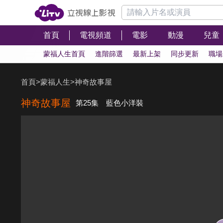
首頁
電視頻道
電影
動漫
兒童
蒙福人生首頁
進階篩選
最新上架
同步更新
職場
首頁
>
蒙福人生
>
神奇故事屋
神奇故事屋
第25集 藍色小洋裝