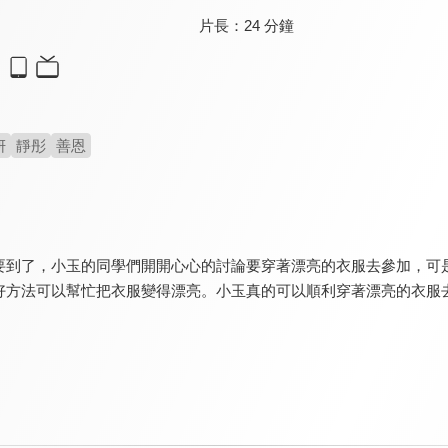
片長：
24 分鐘
妍
靜彤
善恩
要到了，小玉的同學們開開心心的討論要穿著漂亮的衣服去參加，可
好方法可以幫忙把衣服變得漂亮。小玉真的可以順利穿著漂亮的衣服