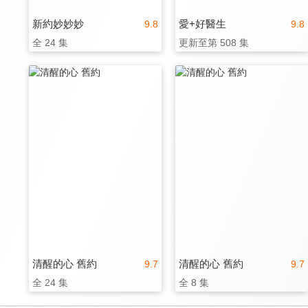
新約妙妙妙
愛+好醫生
9.8
9.8
全 24 集
更新至第 508 集
清醒的心 舊約
清醒的心 舊約
9.7
9.7
全 24 集
全 8 集