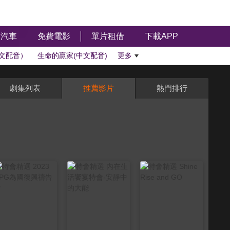
汽車
免費電影
單片租借
下載APP
文配音）
生命的贏家(中文配音)
更多
劇集列表
推薦影片
熱門排行