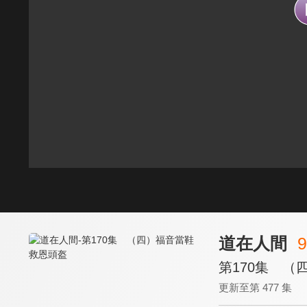
道在人間
9
第170集 （
更新至第 477 集