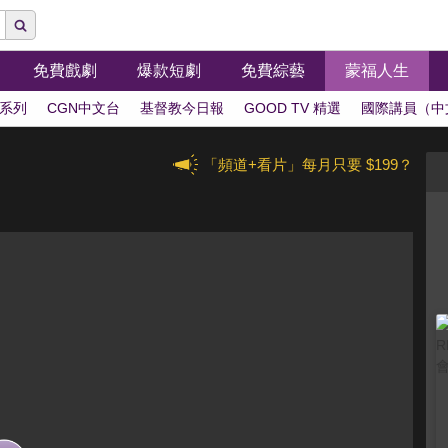
免費戲劇
爆款短劇
免費綜藝
蒙福人生
系列
CGN中文台
基督教今日報
GOOD TV 精選
國際講員（中
「頻道+看片」每月只要 $199？