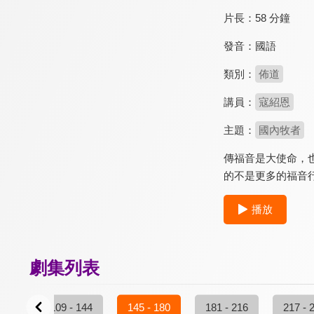
片長：
58 分鐘
發音：
國語
類別：
佈道
講員：
寇紹恩
主題：
國內牧者
傳福音是大使命，
的不是更多的福音
播放
劇集列表
 108
109 - 144
145 - 180
181 - 216
217 - 