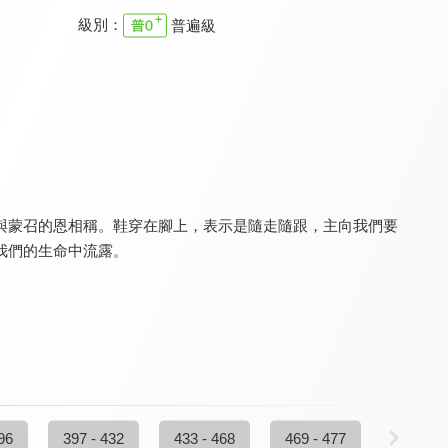
級別：
普遍級
特會精選 台北研經培靈會-邁向成熟
特會精選 小先知書系列
特會精選 2019超自然大能與使徒性教會
9.8
9.8
9.8
全 9 集
全 12 集
全 8 集
與蒙召的恩相稱。鞋穿在腳上，表示是隨走隨跟，主向我們要
我們的生命中流露。
特會精選 熊熊烈焰復興禱告特會
特會精選 2019天國文化特會
福氣人生
9.8
9.8
9.7
全 7 集
全 4 集
全 643 集
96
397 - 432
433 - 468
469 - 477