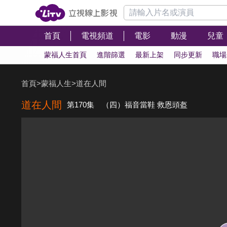
首頁
電視頻道
電影
動漫
兒童
蒙福人生首頁
進階篩選
最新上架
同步更新
職場
首頁
>
蒙福人生
>
道在人間
道在人間
第170集 （四）福音當鞋 救恩頭盔