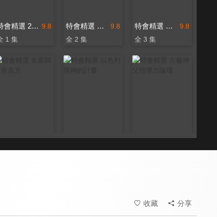
特會精選 2023 RPG為國復興禱告會
特會精選 內在生活饗宴特會-安靜中的大能
特會精選 Shine Rise and GO
9.8
9.8
9.8
全 1 集
全 2 集
全 3 集
特會精選 全家歸主有良方
特會精選 以色列與神的計畫
特會精選 古倫神父領導力論壇
9.8
9.8
9.8
全 6 集
全 12 集
全 1 集
收藏
分享