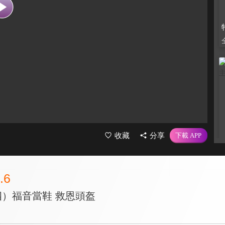
收藏
分享
.6
四）福音當鞋 救恩頭盔