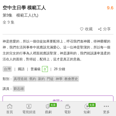
空中主日學 模範工人
9.6
第9集 模範工人(九)
全 9 集
收藏
分享
神是慈愛的，所以一個信徒如果要配得上，呼召我們進神國，得神榮耀的
神，我們生活與事奉中就應該充滿愛心。這一位神是聖潔的，所以每一個
主的兒女的行事為人裡面就應該聖潔，神是謙和的，我們就該謙卑溫柔的
活在人的面前，對得起，配得上，這才是真正的意義。
台灣
國語
普遍級
28 分鐘
類別：
真理造就
舊約
新約
門徒
神學
教會歷史
講員：
劉志雄
收回
首頁
電視頻道
戲劇
電影
短劇
更多