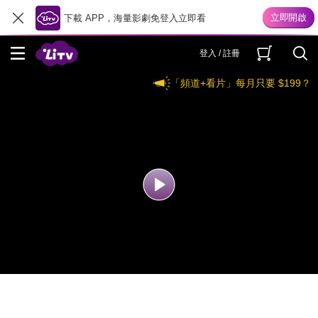
下載 APP，海量影劇免登入立即看
登入 / 註冊
「頻道+看片」每月只要 $199？