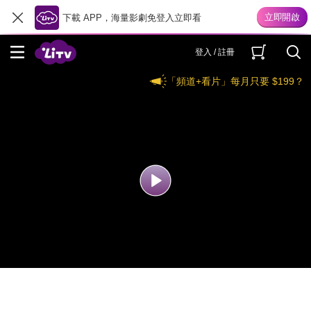
下載 APP，海量影劇免登入立即看
登入 / 註冊
「頻道+看片」每月只要 $199？