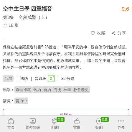
空中主日學 四重福音
9.6
第8集 全然成聖（上）
全 18 集
收藏
分享
保羅在帖撒羅尼迦前書5:23說道：「願賜平安的神，親自使你們全然成聖。
又願你們的靈與魂與身子得蒙保守。在我主耶穌基督降臨的時候完全無可
指摘。那召你們的本是信實的，祂必成就這事。」繼上次的主題，這次會
以另外一個方式來講到神想要成全的這個救恩。
台灣
國語
普遍級
28 分鐘
類別：
真理造就
舊約
新約
門徒
神學
教會歷史
講員：
曹力中
收回
首頁
電視頻道
戲劇
電影
短劇
更多