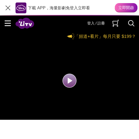
下載 APP，海量影劇免登入立即看
登入 / 註冊
「頻道+看片」每月只要 $199？