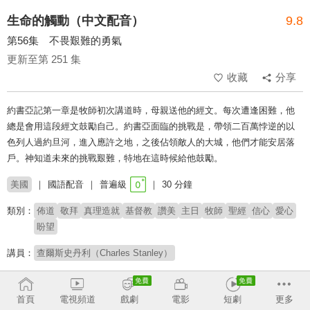
生命的觸動（中文配音）
9.8
第56集 不畏艱難的勇氣
更新至第 251 集
收藏
分享
約書亞記第一章是牧師初次講道時，母親送他的經文。每次遭逢困難，他
總是會用這段經文鼓勵自己。約書亞面臨的挑戰是，帶領二百萬悖逆的以
色列人過約旦河，進入應許之地，之後佔領敵人的大城，他們才能安居落
戶。神知道未來的挑戰艱難，特地在這時候給他鼓勵。
美國
國語配音
普遍級
30 分鐘
類別：
佈道
敬拜
真理造就
基督教
讚美
主日
牧師
聖經
信心
愛心
盼望
講員：
查爾斯史丹利（Charles Stanley）
# 核心信仰
首頁
電視頻道
戲劇
電影
短劇
更多
收回