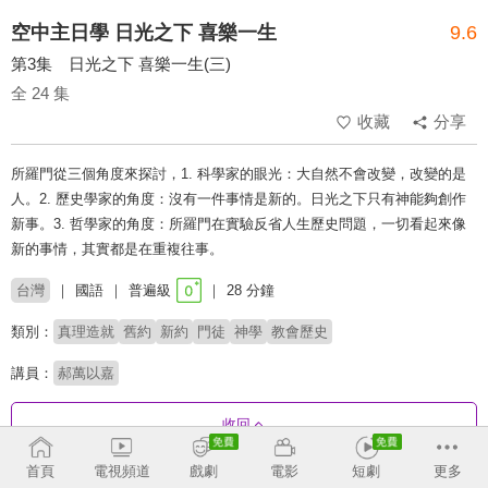
空中主日學 日光之下 喜樂一生
9.6
第3集 日光之下 喜樂一生(三)
全 24 集
收藏
分享
所羅門從三個角度來探討，1. 科學家的眼光：大自然不會改變，改變的是
人。2. 歷史學家的角度：沒有一件事情是新的。日光之下只有神能夠創作
新事。3. 哲學家的角度：所羅門在實驗反省人生歷史問題，一切看起來像
新的事情，其實都是在重複往事。
台灣
國語
普遍級
28 分鐘
類別：
真理造就
舊約
新約
門徒
神學
教會歷史
講員：
郝萬以嘉
收回
首頁
電視頻道
戲劇
電影
短劇
更多