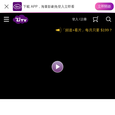
下載 APP，海量影劇免登入立即看
登入 / 註冊
「頻道+看片」每月只要 $199？