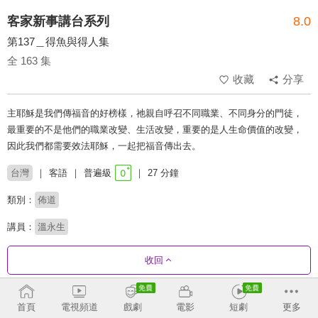
客家新事講台系列
8.0
第137＿得魚與得人集
全 163 集
收藏
分享
主耶穌是我們傳福音的好榜樣，祂親自呼召不同職業、不同身分的門徒，
最重要的不是他們的職業改變、生活改變，重要的是人生命價值的改變，
因此我們都需要效法耶穌，一起把福音傳出去。
台灣
客語
普遍級
27 分鐘
類別：
佈道
講員：
溫永生
收回
劇集列表
正序
收合
首頁
電視頻道
戲劇
電影
短劇
更多