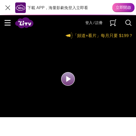
下載 APP，海量影劇免登入立即看
登入 / 註冊
「頻道+看片」每月只要 $199？