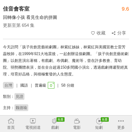
佳音會客室
9.6
回轉像小孩 看見生命的拼圖
更新至第 654 集
收藏
分享
今天訪問「孩子街創意藝術劇團」林紫紅姊妹，林紫紅與美國宣教士雷芳
蕊牧師，在1999年921大地震後，一起創辦這個劇團。「孩子街創意藝術劇
團」以創意演出著稱，有戲劇、布偶劇、魔術等，曾在許多教會、育幼
院、弱勢團體表演，並在全台超過150多間國小演出，透過戲劇傳遞聖經真
理，培育好品格，與積極奮發的人生態度。
台灣
國語
普遍級
58 分鐘
類別：
見證
主持：
魏德瑜
收回
首頁
電視頻道
戲劇
電影
短劇
更多