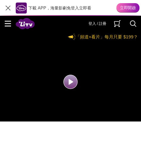
下載 APP，海量影劇免登入立即看
登入 / 註冊
「頻道+看片」每月只要 $199？