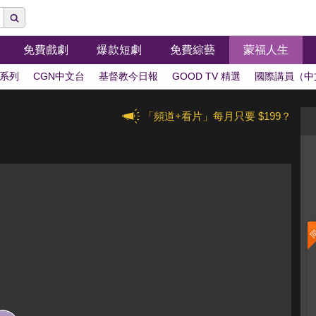
免費戲劇
爆款短劇
免費綜藝
蒙福人生
系列
CGN中文台
基督教今日報
GOOD TV 精選
國際講員（中
「頻道+看片」每月只要 $199？