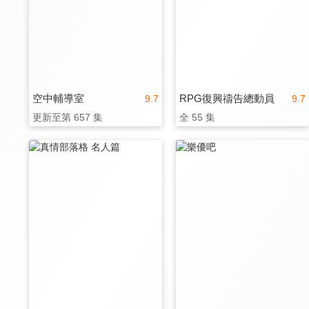
空中輔導室
RPG復興禱告總動員
9.7
9.7
更新至第 657 集
全 55 集