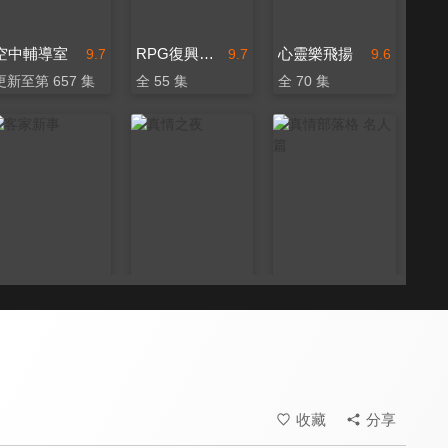
空中輔導室
RPG復興禱告總動員
心靈樂飛揚
9.7
9.7
9.6
更新至第 657 集
全 55 集
全 70 集
客家新事
真情之夜
真情部落格 名人篇
9.4
9.5
9.8
更新至第 13 集
全 24 集
全 640 集
收藏
分享