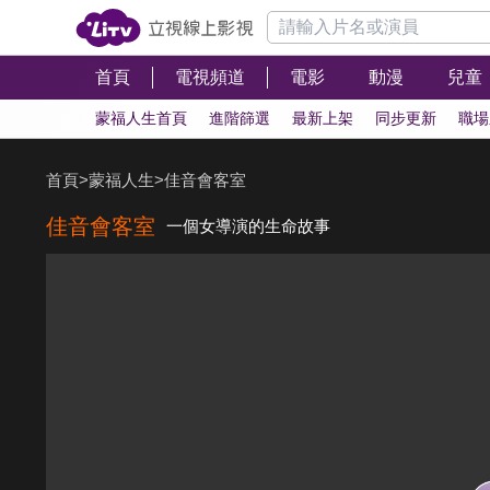
首頁
電視頻道
電影
動漫
兒童
蒙福人生首頁
進階篩選
最新上架
同步更新
職場
首頁
>
蒙福人生
>
佳音會客室
佳音會客室
一個女導演的生命故事