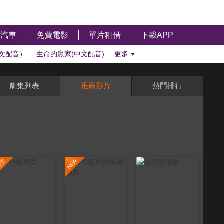
汽車
免費電影
單片租借
下載APP
文配音）
生命的贏家(中文配音)
更多
劇集列表
推薦影片
熱門排行