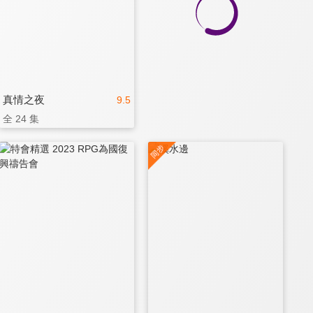
真情之夜
9.5
全 24 集