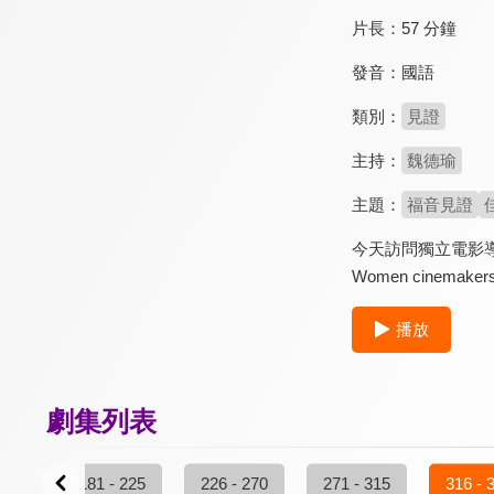
片長：
57 分鐘
發音：
國語
類別：
見證
主持：
魏德瑜
主題：
福音見證
今天訪問獨立電影導
Women cinem
播放
劇集列表
 180
181 - 225
226 - 270
271 - 315
316 - 