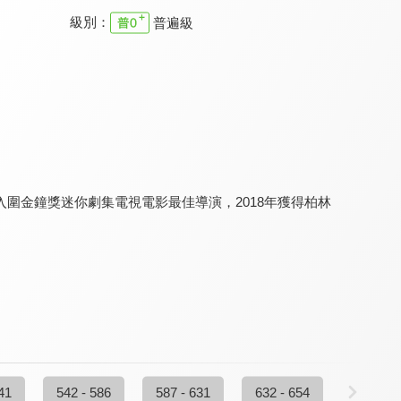
級別：
普遍級
樂優吧
真情部落格
清醒的心 新約
9.3
9.7
9.7
更新至第 258 集
更新至第 795 集
全 5 集
入圍金鐘獎迷你劇集電視電影最佳導演，2018年獲得柏林
特會精選 2023 RPG為國復興禱告會
溪水邊
職場每日靈修 新約
9.8
9.7
9.7
全 1 集
更新至第 74 集
全 8 集
41
542 - 586
587 - 631
632 - 654