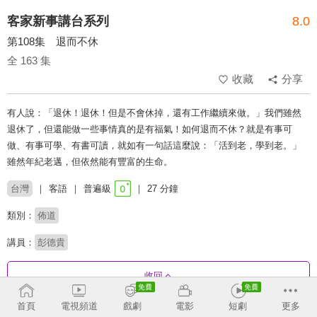
客家新事講台系列
8.0
第108集 退而不休
全 163 集
收藏
分享
有人說：「退休！退休！但是不會休掉，還有工作繼續來做。」我們雖然
退休了，但還能做一些事情真的是有福氣！如何退而不休？就是有事可
做、有事可學、有書可讀，就如有一句話這麼說：「活到老，學到老。」
雖然年紀老邁，但依然能有豐富的生命。
台灣
客語
普遍級
27 分鐘
類別：
佈道
講員：
彭德貴
收回
首頁
電視頻道
戲劇
電影
短劇
更多