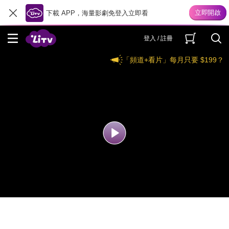
下載 APP，海量影劇免登入立即看
登入 / 註冊
「頻道+看片」每月只要 $199？