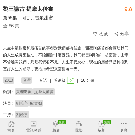
劉三講古 提摩太後書
9.8
第55集 同甘共苦最甜蜜
全 86 集
收藏
分享
人生中最甜蜜和最痛苦的事都對我們都有益處，甜蜜與痛苦都會幫助我們
的人生成長更強壯，不論面對什麼困難，我們都是與耶穌一起面對，上帝
不曾離開我們，只是我們看不見。人生不要灰心，現在的痛苦只是轉換到
更好人生的起頭，要抱持希望來面對每一天。
2013
台灣
台語
普遍級
26 分鐘
類別：
真理造就
提摩太前書
演員：
劉曉亭
紀寶如
主持：
劉曉亭
收回
首頁
電視頻道
戲劇
電影
短劇
更多