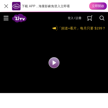
下載 APP，海量影劇免登入立即看
登入 / 註冊
「頻道+看片」每月只要 $199？