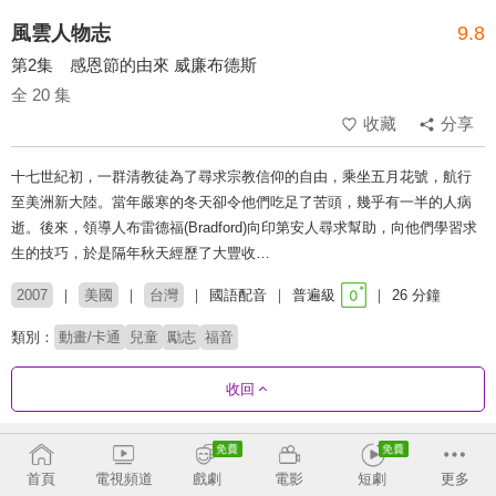
風雲人物志
9.8
第2集 感恩節的由來 威廉布德斯
全 20 集
收藏
分享
十七世紀初，一群清教徒為了尋求宗教信仰的自由，乘坐五月花號，航行
至美洲新大陸。當年嚴寒的冬天卻令他們吃足了苦頭，幾乎有一半的人病
逝。後來，領導人布雷德福(Bradford)向印第安人尋求幫助，向他們學習求
生的技巧，於是隔年秋天經歷了大豐收…
2007
美國
台灣
國語配音
普遍級
26 分鐘
類別：
動畫/卡通
兒童
勵志
福音
收回
劇集列表
正序
首頁
電視頻道
戲劇
電影
短劇
更多