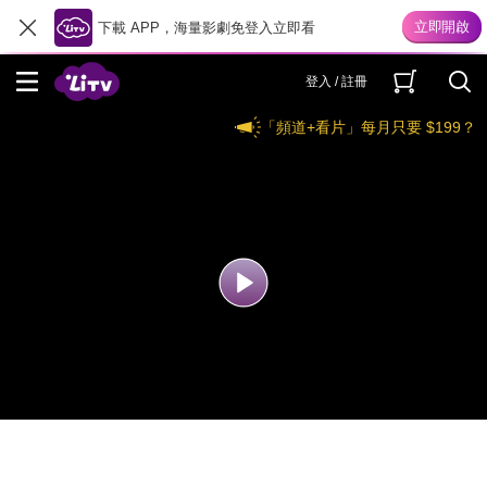
下載 APP，海量影劇免登入立即看
登入 / 註冊
「頻道+看片」每月只要 $199？