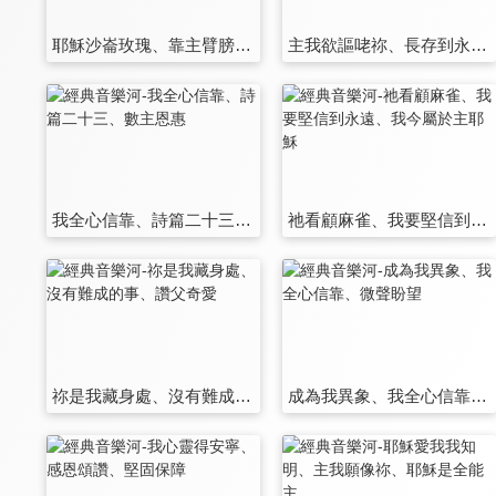
耶穌沙崙玫瑰、靠主臂膀、耶穌恩友
主我欲謳咾祢、長存到永遠、安居主懷、莫把我棄掉
我全心信靠、詩篇二十三、數主恩惠
祂看顧麻雀、我要堅信到永遠、我今屬於主耶穌
祢是我藏身處、沒有難成的事、讚父奇愛
成為我異象、我全心信靠、微聲盼望