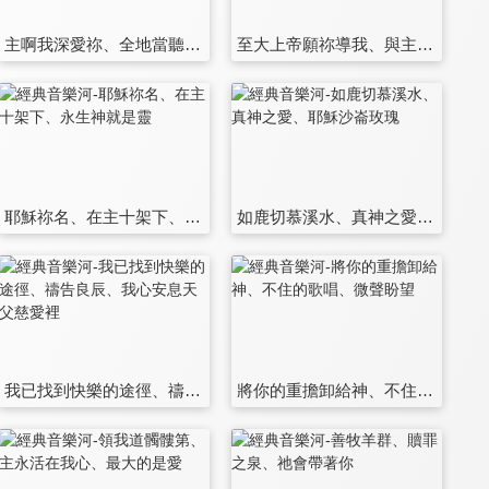
主啊我深愛祢、全地當聽主聲、榮耀歸於真神、讚美全能神組曲
至大上帝願祢導我、與主耶穌交談、靠近耶穌、上帝的兒女何等有福
耶穌祢名、在主十架下、永生神就是靈
如鹿切慕溪水、真神之愛、耶穌沙崙玫瑰
我已找到快樂的途徑、禱告良辰、我心安息天父慈愛裡
將你的重擔卸給神、不住的歌唱、微聲盼望