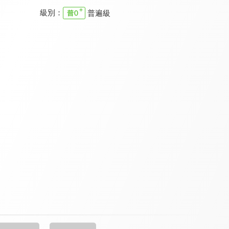
級別：
普遍級
心靈不打烊
清醒的心 新約
特會精選 2023 RPG為國復興禱告會
9.5
9.7
9.8
全 70 集
全 5 集
全 1 集
溪水邊
職場每日靈修 新約
特會精選 內在生活饗宴特會-安靜中的大能
9.7
9.7
9.8
更新至第 74 集
全 8 集
全 2 集