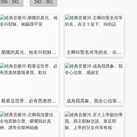
306 - 341
342 - 361
榮耀的真光、祂名叫耶穌、祂賜我平安
主啊祢聖名何等的名、在主十架下、祢的話
觀看這世界、必有恩惠慈愛隨著我、歡欣
成為我異象、我全心信靠、感謝主