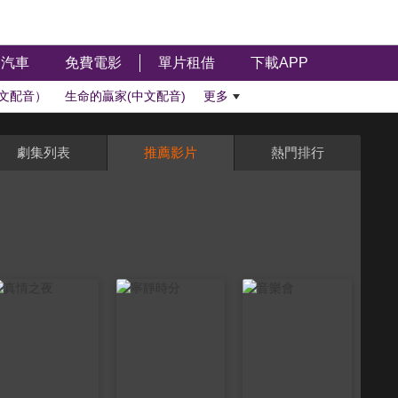
汽車
免費電影
單片租借
下載APP
文配音）
生命的贏家(中文配音)
更多
劇集列表
推薦影片
熱門排行