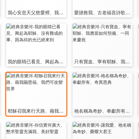
我心安息天父慈愛裡、我心嚮往屬天國度、榮耀大君王
愛拯救我、古老福音詩歌組曲、昔日的虔敬
我的眼睛已看見、興起為耶穌、沒有難成的事、因為祢的光已經來到
只有寶血、寧有耶穌、我應當如何預備、一同來慶祝
耶穌召我來行天路、藉我賜恩福、我們可改變世界
祂名稱為奇妙、奉獻所有、奇異恩典