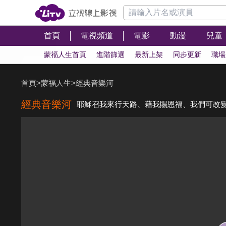
首頁
電視頻道
電影
動漫
兒童
蒙福人生首頁
進階篩選
最新上架
同步更新
職場
首頁
>
蒙福人生
>
經典音樂河
經典音樂河
耶穌召我來行天路、藉我賜恩福、我們可改