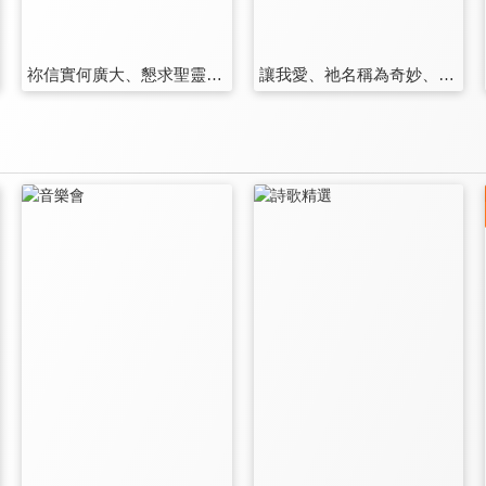
祢信實何廣大、懇求聖靈充滿我、美好聖靈
讓我愛、祂名稱為奇妙、榮耀大君王