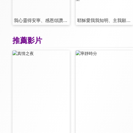
我心靈得安寧、感恩頌讚、堅固保障
耶穌愛我我知明、主我願像祢、耶穌是全能主
推薦影片