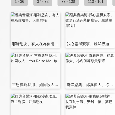
1 - 36
37 - 72
73 - 109
110 - 161
耶穌恩友、有人在為你禱告、人生的福
我心靈得安寧、雖然行過死蔭的幽谷、親愛主牽我手
主恩典夠我用、如同牧人、You Raise Me Up
奇異恩典、祢真偉大、祢名何等尊貴榮耀