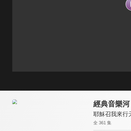
經典音樂河
耶穌召我來行
全 361 集