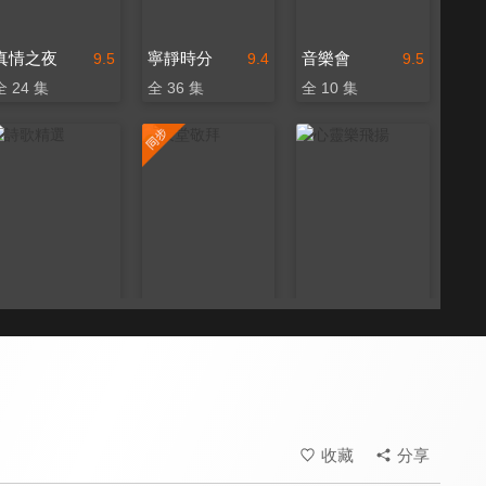
真情之夜
寧靜時分
音樂會
9.5
9.4
9.5
全 24 集
全 36 集
全 10 集
詩歌精選
天堂敬拜
心靈樂飛揚
9.5
9.8
9.6
全 31 集
更新至第 139 集
全 70 集
收藏
分享