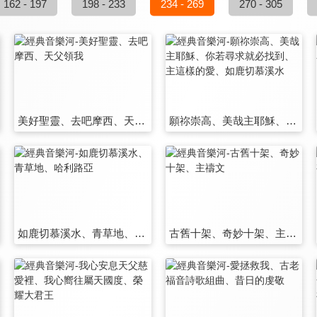
162 - 197
198 - 233
234 - 269
270 - 305
美好聖靈、去吧摩西、天父領我
願祢崇高、美哉主耶穌、你若尋求就必找到、主這樣的愛、如鹿切慕溪水
如鹿切慕溪水、青草地、哈利路亞
古舊十架、奇妙十架、主禱文