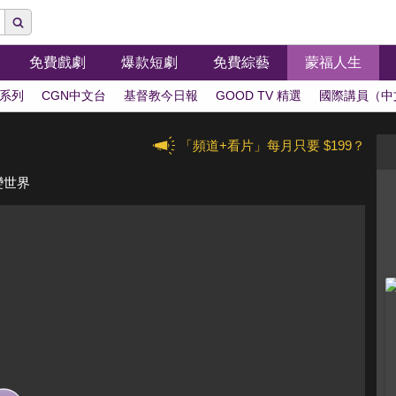
免費戲劇
爆款短劇
免費綜藝
蒙福人生
系列
CGN中文台
基督教今日報
GOOD TV 精選
國際講員（中
「頻道+看片」每月只要 $199？
變世界