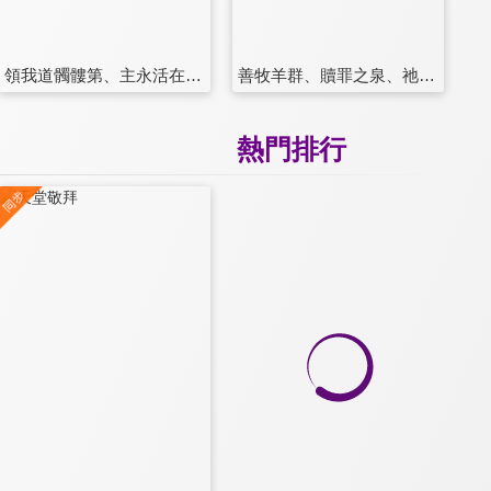
領我道髑髏第、主永活在我心、最大的是愛
善牧羊群、贖罪之泉、祂會帶著你
熱門排行