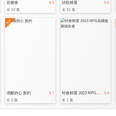
音樂會
詩歌精選
9.5
9.5
全 10 集
全 31 集
清醒的心 新約
特會精選 2023 RPG為國復興禱告會
9.7
9.8
全 5 集
全 1 集