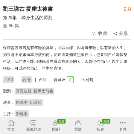
劉三講古 提摩太後書
9.8
第29集 獨身生活的原則
全 86 集
收藏
分享
保羅曾說過若是有年輕的寡婦，可以再嫁，因為還年輕可以有新的人生。
如果是不結婚而單身該如何，要知道要知道照顧自己，也要讓自己能快樂
生活，我們也不能用傳統眼光看這些單身的人，因為他們自己可以生活得
很好，可以經營自己，討主的喜悅。
2013
台灣
台語
普遍級
25 分鐘
類別：
真理造就
提摩太前書
演員：
劉曉亭
紀寶如
主持：
劉曉亭
收回
首頁
電視頻道
戲劇
電影
短劇
更多