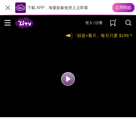
下載 APP，海量影劇免登入立即看
登入 / 註冊
「頻道+看片」每月只要 $199？