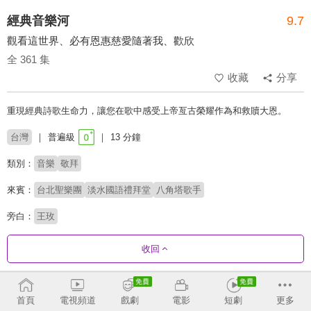
經典音樂河
9.7
觀看這世界、必有恩惠慈愛隨著我、歡欣
全 361 集
收藏
分享
重現經典詩歌生命力，讓您在歌中感受上帝亙古榮耀作為和救贖大恩。
台灣
普遍級
13 分鐘
類別：
音樂
敬拜
來賓：
台北聖樂團
淡水國語禮拜堂
八角塔歌手
旁白：
王玫
收回
劇集列表
正序
收合
首頁
電視頻道
戲劇
電影
短劇
更多