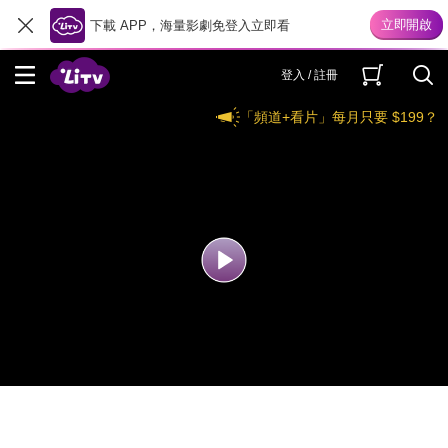
下載 APP，海量影劇免登入立即看
登入 / 註冊
「頻道+看片」每月只要 $199？