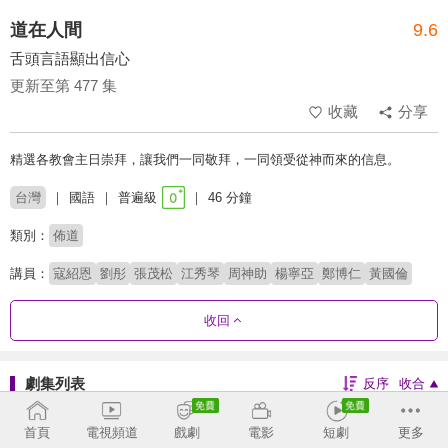
道在人間
9.6
舌頭言語顯出信心
更新至第 477 集
收藏
分享
精選各教會主日崇拜，讓我們一同敬拜，一同領受從神而來的信息。
台灣
國語
普遍級
46 分鐘
類別：
佈道
講員：
寇紹恩
劉彤
張茂松
江秀琴
周神助
楊寧亞
鄭博仁
黃國倫
收回
劇集列表
反序
收合
469 - 477
433 - 468
397 - 432
361 - 396
首頁
電視頻道
戲劇
電影
短劇
更多