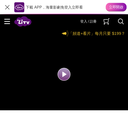
下載 APP，海量影劇免登入立即看
登入 / 註冊
「頻道+看片」每月只要 $199？